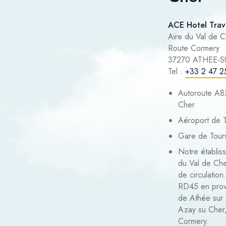
ACE Hotel Trav
Aire du Val de C
Route Cormery
37270 ATHEE-
Tel :
+33 2 47 2
Autoroute A85
Cher
Aéroport de T
Gare de Tour
Notre établiss
du Val de Che
de circulation
RD45 en pro
de Athée sur 
Azay su Cher,
Cormery.