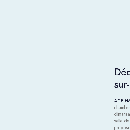
Déc
sur
ACE Hôt
chambre
climati
salle de
propose