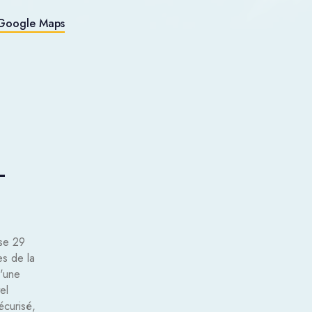
c Google Maps
-
se 29
es de la
d'une
el
écurisé,