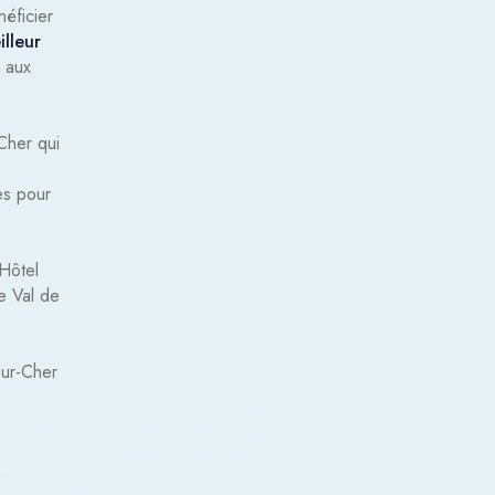
néficier
illeur
, aux
Cher qui
es pour
 Hôtel
e Val de
sur-Cher