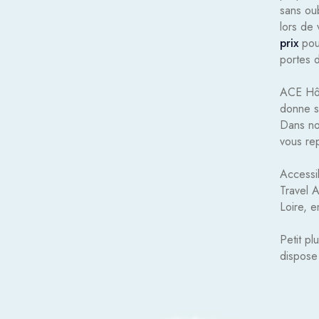
sans oub
lors de 
prix
pour
portes d
ACE Hôte
donne s
Dans no
vous re
Accessi
Travel A
Loire, e
Petit pl
dispose