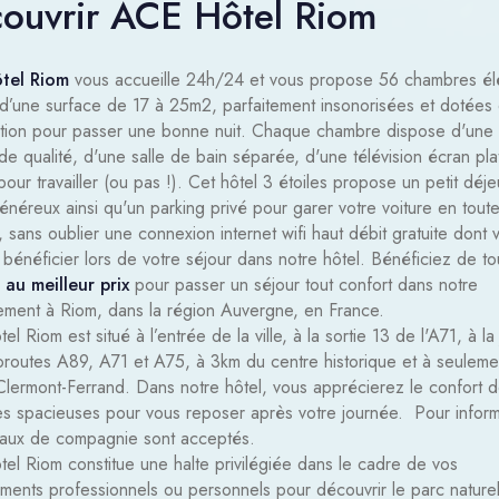
ouvrir ACE Hôtel Riom
tel Riom
vous accueille 24h/24 et vous propose 56 chambres él
 d’une surface de 17 à 25m2, parfaitement insonorisées et dotées 
sation pour passer une bonne nuit. Chaque chambre dispose d'une l
e qualité, d'une salle de bain séparée, d'une télévision écran pla
our travailler (ou pas !). Cet hôtel 3 étoiles propose un petit déj
énéreux ainsi qu'un parking privé pour garer votre voiture en tout
, sans oublier une connexion internet wifi haut débit gratuite dont 
bénéficier lors de votre séjour dans notre hôtel. Bénéficiez de t
s
au meilleur prix
pour passer un séjour tout confort dans notre
sement à Riom, dans la région Auvergne, en France.
l Riom est situé à l’entrée de la ville,
à la sortie 13 de l'A71, à la
oroutes A89, A71 et A75
, à 3km du centre historique et à seuleme
Clermont-Ferrand. Dans notre hôtel, vous apprécierez le confort 
s spacieuses pour vous reposer après votre journée. Pour inform
maux de compagnie sont acceptés.
el Riom constitue une halte privilégiée dans le cadre de vos
ments professionnels ou personnels pour découvrir le parc nature