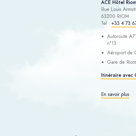
ACE Hôtel Rio
Rue Louis Armst
63200 RIOM
Tel :
+33 4 73 6
Autoroute A71
n°13
Aéroport de C
Gare de Riom
Itinéraire ave
En savoir plus