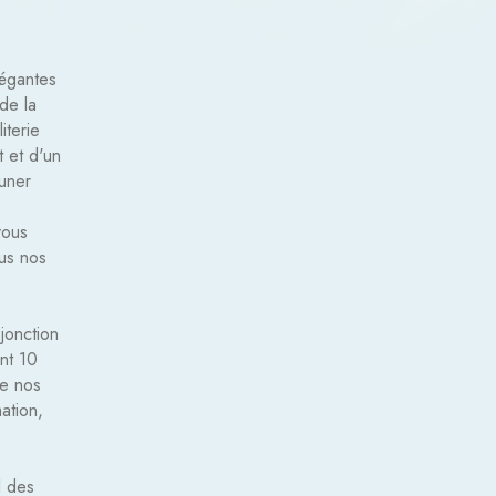
égantes
de la
iterie
t et d'un
euner
e
vous
ous nos
 jonction
nt 10
de nos
ation,
l des