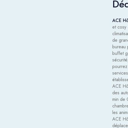
Déc
ACE Hô
et cosy
climati
de grand
bureau p
buffet g
sécurité
pourrez 
service
établis
ACE Hôte
des aut
min de 
chambre
les ani
ACE Hôt
déplace