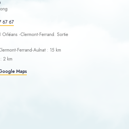
m
rong
7 67 67
 Orléans -Clermont-Ferrand. Sortie
lermont-Ferrand-Aulnat : 15 km
: 2 km
c Google Maps