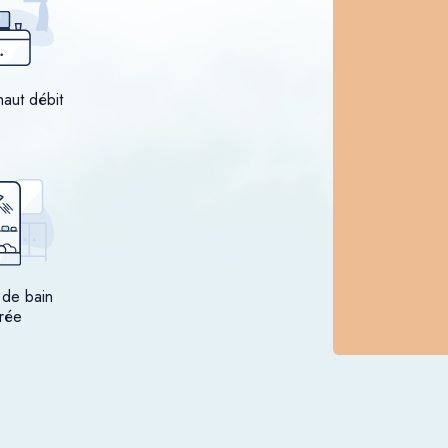
haut débit
 de bain
rée