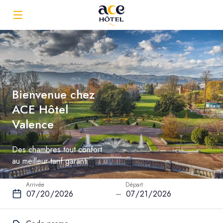
Bienvenue chez
ACE Hôtel
Valence
Des chambres tout confort
au meilleur tarif garanti
Arrivée
Départ
–